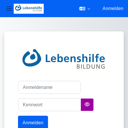
Anmelden
Website-Übersicht
Zum Hauptinhalt
Anmelden bei 'Le
Anmeldename
Kennwort
Anmelden