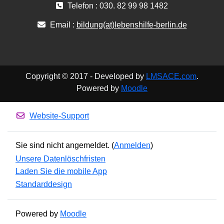
Telefon : 030. 82 99 98 1482
Email :
bildung(at)lebenshilfe-berlin.de
Copyright © 2017 - Developed by
LMSACE.com
.
Powered by
Moodle
Website-Support
Sie sind nicht angemeldet. (
Anmelden
)
Unsere Datenlöschfristen
Laden Sie die mobile App
Standarddesign
Powered by
Moodle